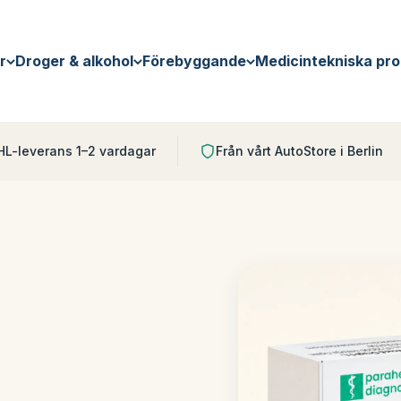
r
Droger & alkohol
Förebyggande
Medicintekniska pro
HL-leverans 1–2 vardagar
Från vårt AutoStore i Berlin