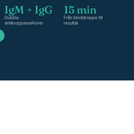
IgM + IgG
15 min
Dubbla
Från bloddroppe till
antikroppsmarkörer
resultat