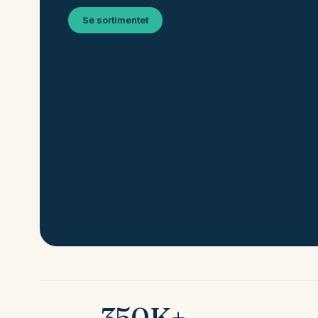
Se sortimentet
350K+