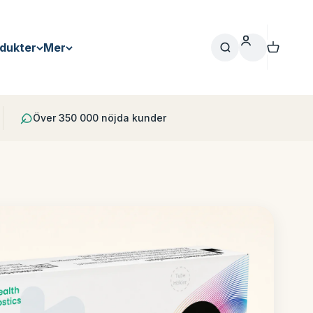
Varukor
Logga in
Sök
dukter
Mer
Över 350 000 nöjda kunder