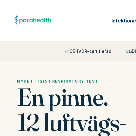
Hoppa till innehållet
parahealth
Infektione
CE-IVDR-certifierad
D
NYHET · 12IN1 RESPIRATORY TEST
En pinne.
12 luftvägs-