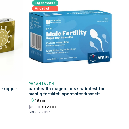
Eigenmarke
Angebot
PARAHEALTH
tikropps-
parahealth diagnostics snabbtest för
manlig fertilitet, spermatestkassett
1 item
$12.00
$19.00
BBD:
02/2027