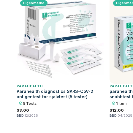
Eigenmarke
Eigenma
PARAHEALTH
PARAHEAL
Parahealth diagnostics SARS-CoV-2
parahealth
antigentest för självtest (5 tester)
snabbtest f
5 Tests
1 item
$3.00
$12.00
BBD:
12/2026
BBD:
04/2028