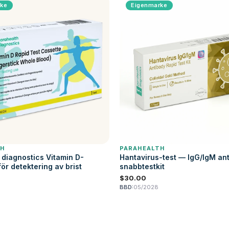
rke
Eigenmarke
TH
PARAHEALTH
 diagnostics Vitamin D-
Hantavirus-test — IgG/IgM an
ör detektering av brist
snabbtestkit
$30.00
BBD:
05/2028