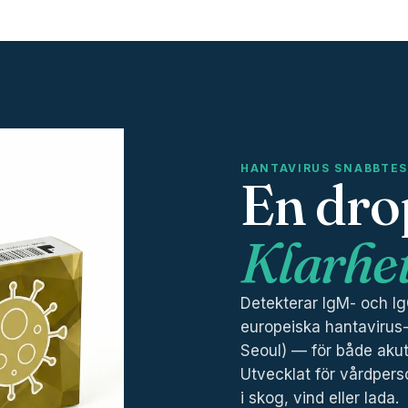
HANTAVIRUS SNABBTE
En dro
Klarhet
Detekterar IgM- och Ig
europeiska hantavirus
Seoul) — för både akuta
Utvecklat för vårdpers
i skog, vind eller lada.