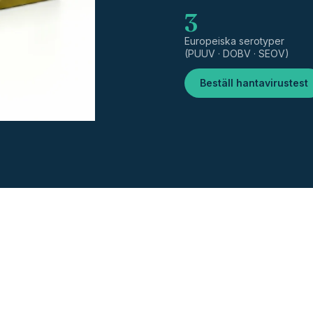
3
Europeiska serotyper
(PUUV · DOBV · SEOV)
Beställ hantavirustest