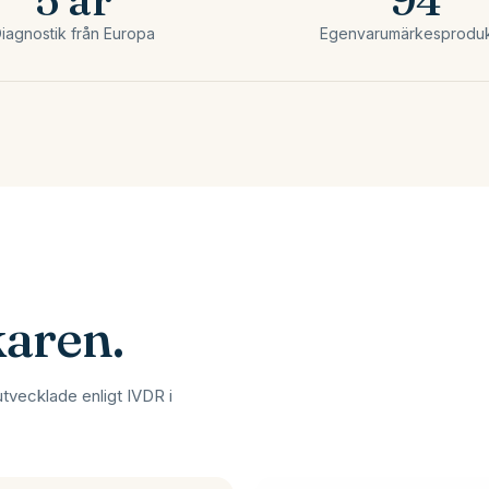
iagnostik från Europa
Egenvarumärkesproduk
karen.
utvecklade enligt IVDR i