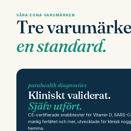
VÅRA EGNA VARUMÄRKEN
Tre varumärke
en standard.
parahealth diagnostics
Kliniskt validerat.
Själv utfört.
CE-certifierade snabbtester för Vitamin D, SARS-C
manlig fertilitet och mer, utvecklade för klinisk nog
hemma.