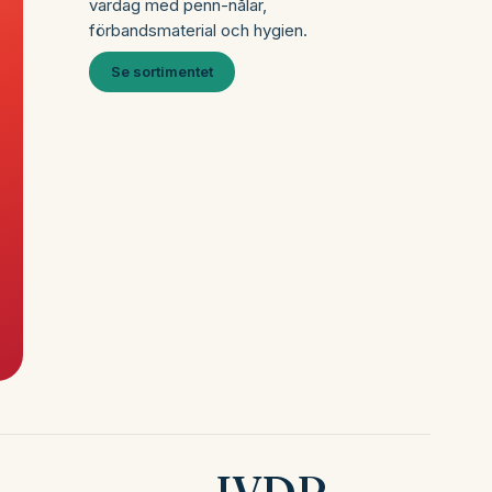
vardag med penn-nålar,
förbandsmaterial och hygien.
Se sortimentet
IVDR