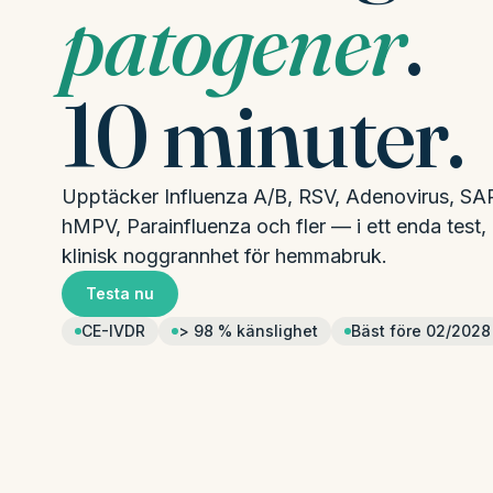
patogener
.
10 minuter.
Upptäcker Influenza A/B, RSV, Adenovirus, S
hMPV, Parainfluenza och fler — i ett enda test
klinisk noggrannhet för hemmabruk.
Testa nu
CE-IVDR
> 98 % känslighet
Bäst före 02/2028