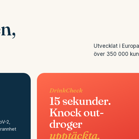
n,
Utvecklat i Europa
över 350 000 kunder
DrinkCheck
15 sekunder.
Knock out-
droger
oV-2,
grannhet
upptäckta.