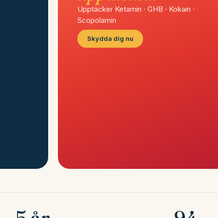
Upptäcker Ketamin · GHB · Kokain ·
Scopolamin
Skydda dig nu
5 år
94