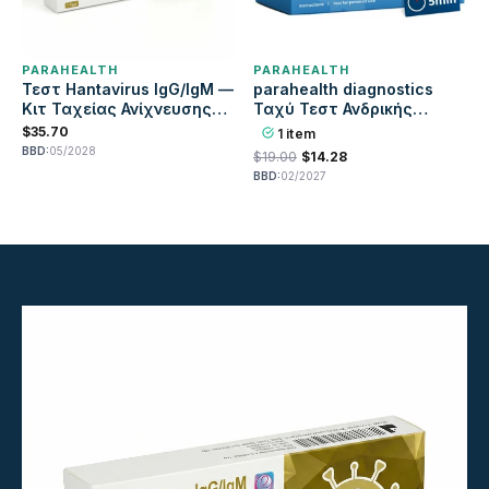
PARAHEALTH
PARAHEALTH
Τεστ Hantavirus IgG/IgM —
parahealth diagnostics
Κιτ Ταχείας Ανίχνευσης
Ταχύ Τεστ Ανδρικής
Αντισωμάτων
Γονιμότητας, Κασέτα
$35.70
1 item
Ελέγχου Σπέρματος
BBD:
05/2028
$19.00
$14.28
BBD:
02/2027