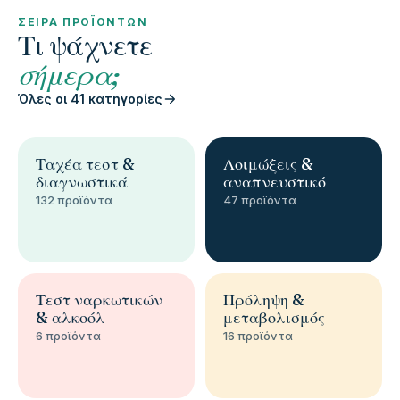
ΣΕΙΡΆ ΠΡΟΪΌΝΤΩΝ
Τι ψάχνετε
σήμερα;
Όλες οι 41 κατηγορίες
Ταχέα τεστ &
Λοιμώξεις &
διαγνωστικά
αναπνευστικό
132 προϊόντα
47 προϊόντα
Τεστ ναρκωτικών
Πρόληψη &
& αλκοόλ
μεταβολισμός
6 προϊόντα
16 προϊόντα