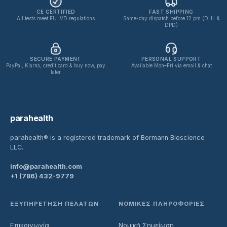
CE CERTIFIED
FAST SHIPPING
All tests meet EU IVD regulations
Same-day dispatch before 12 pm (DHL &
DPD)
SECURE PAYMENT
PERSONAL SUPPORT
PayPal, Klarna, credit card & buy now, pay
Available Mon–Fri via email & chat
later
parahealth
parahealth® is a registered trademark of Bormann Bioscience
LLC.
info@parahealth.com
+1 (786) 432-9779
ΕΞΥΠΗΡΈΤΗΣΗ ΠΕΛΑΤΏΝ
ΝΟΜΙΚΈΣ ΠΛΗΡΟΦΟΡΊΕΣ
Επικοινωνία
Νομική Σημείωση