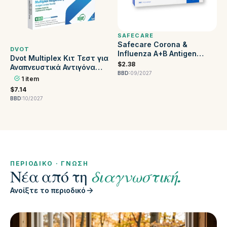
SAFECARE
Safecare Corona &
DVOT
Influenza A+B Antigen
Dvot Multiplex Κιτ Τεστ για
Combo Rapid Test
$2.38
Αναπνευστικά Αντιγόνα
Αυτοδιαγνωστικό Τεστ
BBD:
09/2027
9σε1 (Επαγγελματική
1 item
Ρινικού Επιχρίσματος
Χρήση)
CE2934
$7.14
BBD:
10/2027
ΠΕΡΙΟΔΙΚΌ · ΓΝΏΣΗ
Νέα από τη
διαγνωστική.
Ανοίξτε το περιοδικό