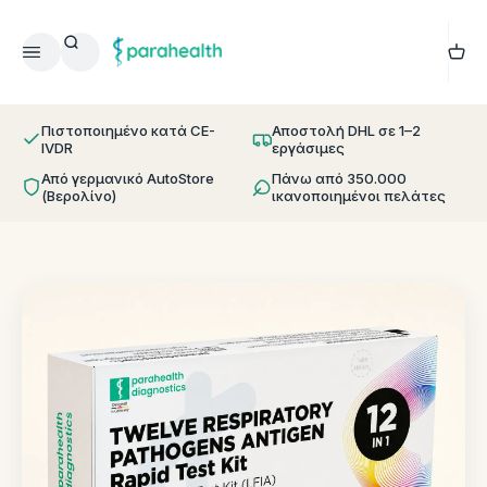
Μετάβαση στο περιεχόμενο
Καλά
Αναζήτηση
Μενού
parahealth
Πιστοποιημένο κατά CE-
Αποστολή DHL σε 1–2
IVDR
εργάσιμες
Από γερμανικό AutoStore
Πάνω από 350.000
(Βερολίνο)
ικανοποιημένοι πελάτες