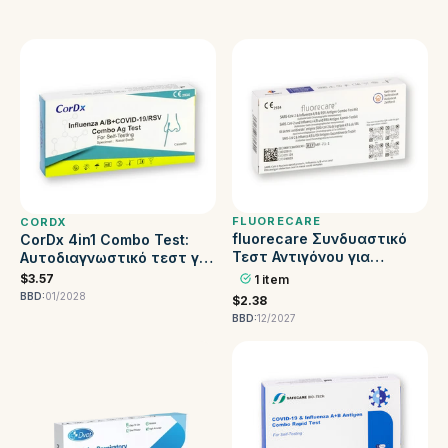
FLUORECARE
CORDX
fluorecare Συνδυαστικό
CorDx 4in1 Combo Test:
Τεστ Αντιγόνου για
Αυτοδιαγνωστικό τεστ για
Κορονοϊό & Γρίπη A/B & RSV
Κορονοϊό, Γρίπη, RSV
$3.57
1 item
BBD:
01/2028
$2.38
BBD:
12/2027