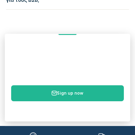
Get 5% off your first order
Sign up to get your 5% discount code – plus new products
& health tips straight to your inbox.
E-mail
Sign up now
No spam. Unsubscribe anytime.
Privacy policy