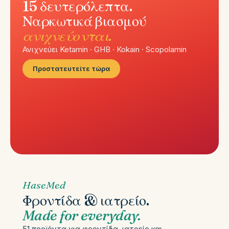
15 δευτερόλεπτα.
Ναρκωτικά βιασμού
ανιχνεύονται.
Ανιχνεύει Ketamin · GHB · Kokain · Scopolamin
Προστατευτείτε τώρα
HaseMed
Φροντίδα & ιατρείο.
Made for everyday.
51 προϊόντα για φροντίδα, ιατρείο και